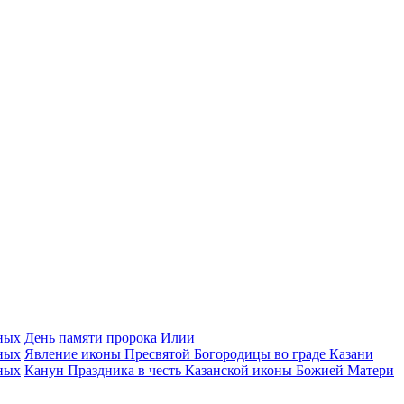
День памяти пророка Илии
Явлeние иконы Пресвятой Богородицы во граде Казани
Канун Праздника в честь Казанской иконы Божией Матери