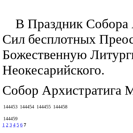
В Праздник Собора А
Сил бесплотных Прео
Божественную Литурги
Неокесарийского.
Собор Архистратига М
144453
144454
144455
144458
144459
1
2
3
4
5
6
7