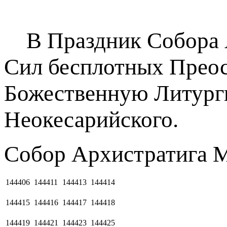
В Праздник Собора А
Сил бесплотных Прео
Божественную Литурги
Неокесарийского.
Собор Архистратига М
144406
144411
144413
144414
144415
144416
144417
144418
144419
144421
144423
144425