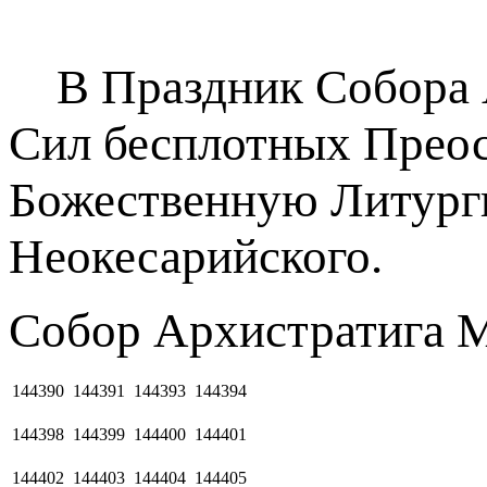
В Праздник Собора А
Сил бесплотных Прео
Божественную Литурги
Неокесарийского.
Собор Архистратига М
144390
144391
144393
144394
144398
144399
144400
144401
144402
144403
144404
144405