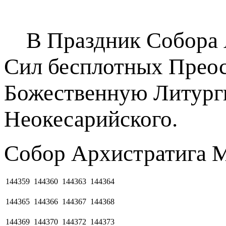
В Праздник Собора А
Сил бесплотных Прео
Божественную Литурги
Неокесарийского.
Собор Архистратига М
144359
144360
144363
144364
144365
144366
144367
144368
144369
144370
144372
144373