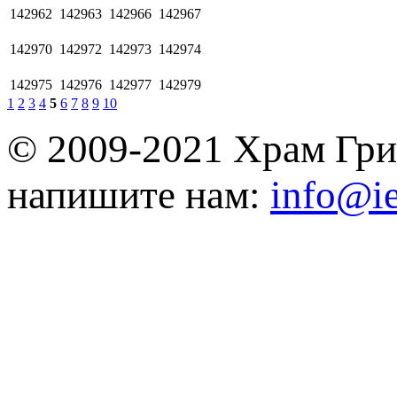
142962
142963
142966
142967
142970
142972
142973
142974
142975
142976
142977
142979
1
2
3
4
5
6
7
8
9
10
© 2009-2021 Храм Гри
напишите нам:
info@ie