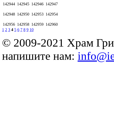
142944
142945
142946
142947
142948
142950
142953
142954
142956
142958
142959
142960
1
2
3
4
5
6
7
8
9
10
© 2009-2021 Храм Гри
напишите нам:
info@ie