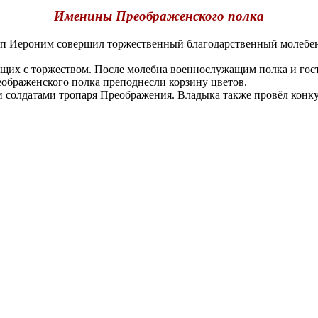
Именины Преображенского полка
Иероним совершил торжественный благодарственный молебен 
щих с торжеством. После молебна военнослужащим полка и го
еображенского полка преподнесли корзину цветов.
олдатами тропаря Преображения. Владыка также провёл конкур