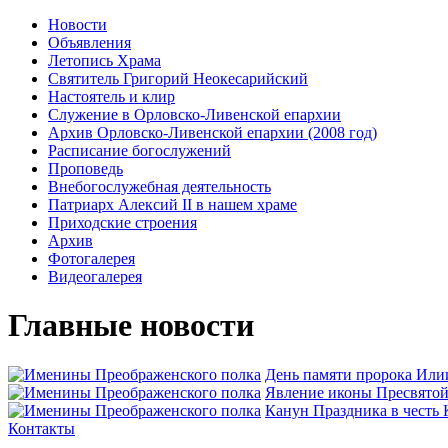
Новости
Объявления
Летопись Храма
Святитель Григорий Неокесарийский
Настоятель и клир
Служение в Орловско-Ливенской епархии
Архив Орловско-Ливенской епархии (2008 год)
Расписание богослужений
Проповедь
Внебогослужебная деятельность
Патриарх Алексий II в нашем храме
Приходские строения
Архив
Фотогалерея
Видеогалерея
Главные новости
День памяти пророка Или
Явлeние иконы Пресвятой
Канун Праздника в честь
Контакты