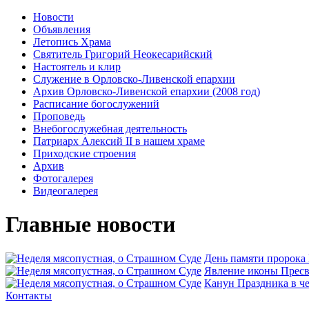
Новости
Объявления
Летопись Храма
Святитель Григорий Неокесарийский
Настоятель и клир
Служение в Орловско-Ливенской епархии
Архив Орловско-Ливенской епархии (2008 год)
Расписание богослужений
Проповедь
Внебогослужебная деятельность
Патриарх Алексий II в нашем храме
Приходские строения
Архив
Фотогалерея
Видеогалерея
Главные новости
День памяти пророка
Явлeние иконы Пресв
Канун Праздника в ч
Контакты