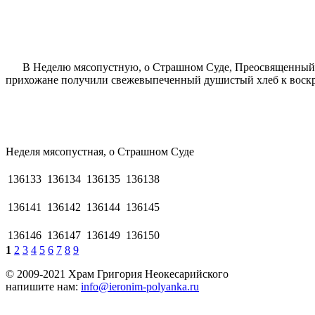
В Неделю мясопустную, о Страшном Суде, Преосвященный еп
прихожане получили свежевыпеченный душистый хлеб к воскр
Неделя мясопустная, о Страшном Суде
136133
136134
136135
136138
136141
136142
136144
136145
136146
136147
136149
136150
1
2
3
4
5
6
7
8
9
© 2009-2021 Храм Григория Неокесарийского
напишите нам:
info@ieronim-polyanka.ru