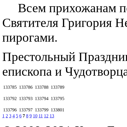
Всем прихожанам под
Святителя Григория Н
пирогами.
Пpecтольный Праздник
епископа и Чудотворц
133785
133786
133788
133789
133792
133793
133794
133795
133796
133797
133799
133801
1
2
3
4
5
6
7
8
9
10
11
12
13