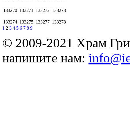
133270
133271
133272
133273
133274
133275
133277
133278
1
2
3
4
5
6
7
8
9
© 2009-2021 Храм Гри
напишите нам:
info@ie