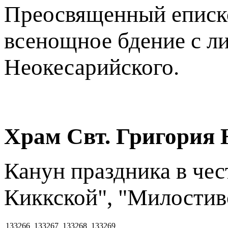
Преосвященный еписк
всенощное бдение с ли
Неокесарийского.
Храм Свт. Григория 
Канун праздника в че
Киккской", "Милостив
133266
133267
133268
133269