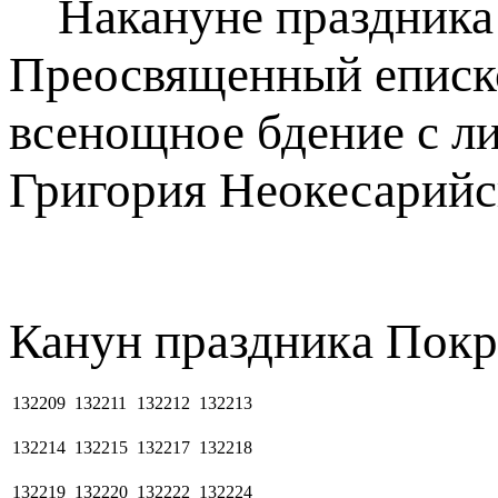
Накануне праздника 
Преосвященный еписк
всенощное бдение с ли
Григория Неокесарийс
Канун пpaздникa Пoк
132209
132211
132212
132213
132214
132215
132217
132218
132219
132220
132222
132224