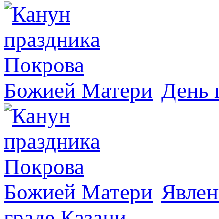
День 
Явлeн
граде Казани