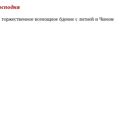
осподня
торжественное всенощное бдение с литией и Чином