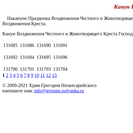
Канун 
Накануне Праздника Воздвижения Честного и Животворящего
Воздвижения Креста.
Канун Воздвижения Честного и Животворящего Креста Господ
131685
131686
131690
131691
131692
131694
131695
131696
131700
131701
131703
131704
1
2
3
4
5
6
7
8
9
10
11
12
13
© 2009-2021 Храм Григория Неокесарийского
напишите нам:
info@ieronim-polyanka.ru