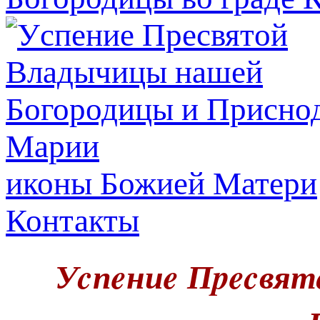
иконы Божией Матери
Контакты
Уcпeниe Пpecвят