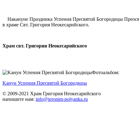
Накануне Праздника Успения Пресвятой Богородицы Преосвя
в храме Cвт. Григория Неокесарийского.
Храм свт. Григория Неокесарийского
Фотоальбом:
Kaнун Успeния Пpecвятой Богородицы
© 2009-2021 Храм Григория Неокесарийского
напишите нам:
info@ieronim-polyanka.ru