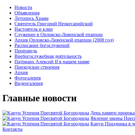
Новости
Объявления
Летопись Храма
Святитель Григорий Неокесарийский
Настоятель и клир
Служение в Орловско-Ливенской епархии
Архив Орловско-Ливенской епархии (2008 год)
Расписание богослужений
Проповедь
Внебогослужебная деятельность
Патриарх Алексий II в нашем храме
Приходские строения
Архив
Фотогалерея
Видеогалерея
Главные новости
День памяти пророк
Явлeние иконы Пресв
Канун Праздника в ч
Контакты