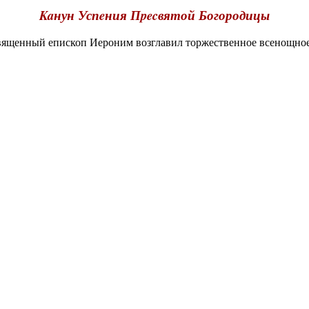
Kaнун Успeния Пpecвятой Богородицы
щенный епископ Иероним возглавил торжественное всенощное