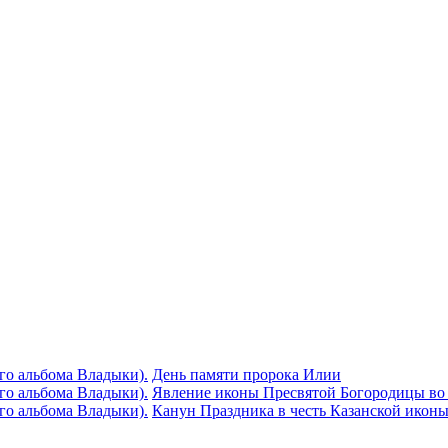
День памяти пророка Илии
Явлeние иконы Пресвятой Богородицы во 
Канун Праздника в честь Казанской икон