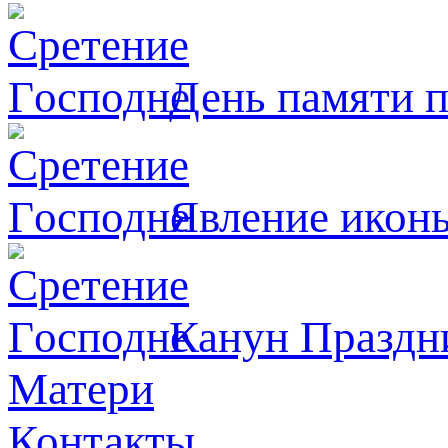
День памяти 
Явлeние иконы
Канун Праздни
Матери
Контакты