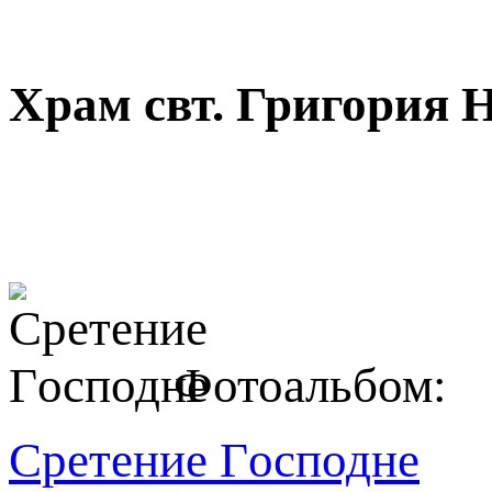
Храм свт. Григория 
Фотоальбом:
Сpeтeниe Гoсподне