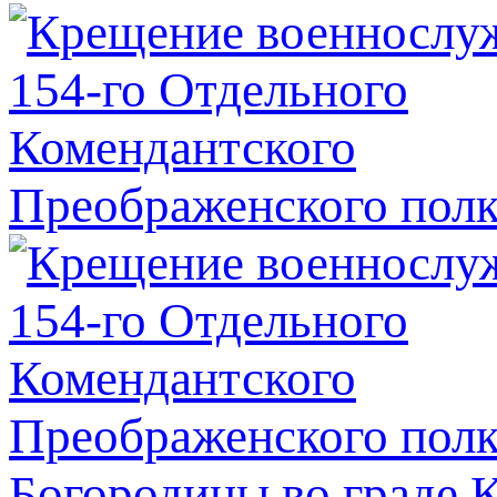
Богородицы во граде 