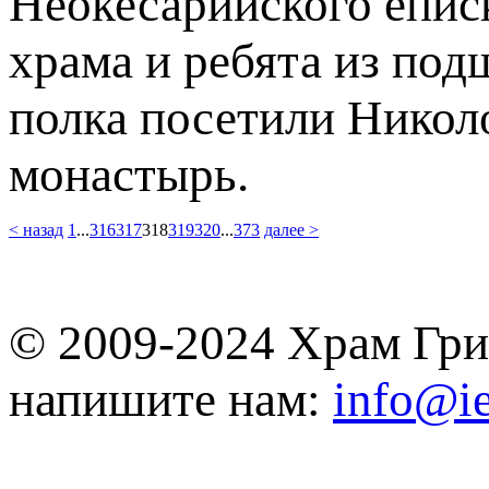
Неокесарийского епи
храма и ребята из под
полка посетили Никол
монастырь.
< назад
1
...
316
317
318
319
320
...
373
далее >
© 2009-2024 Храм Гри
напишите нам:
info@ie