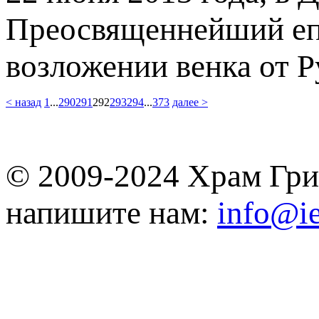
Преосвященнейший еп
возложении венка от Р
< назад
1
...
290
291
292
293
294
...
373
далее >
© 2009-2024 Храм Гри
напишите нам:
info@ie