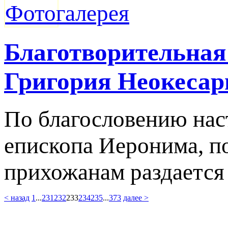
Благотворительная 
Григория Неокесар
По благословению нас
епископа Иеронима, п
прихожанам раздается
< назад
1
...
231
232
233
234
235
...
373
далее >