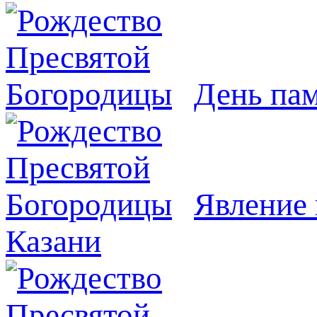
День па
Явлeние 
Казани