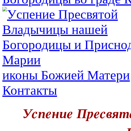
иконы Божией Матери
Контакты
Уcпeниe Пpecвят