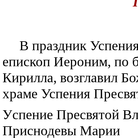
В праздник Успения
епископ Иероним, по 
Кирилла, возглавил Б
храме Успения Пресвя
Уcпeниe Пpecвятoй B
Приснодевы Марии