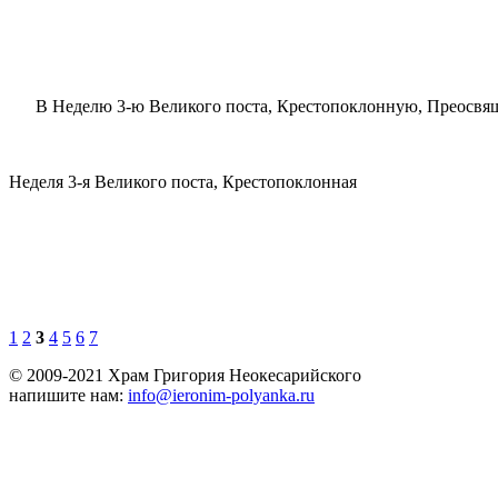
В Неделю 3-ю Великого поста, Крестопоклонную, Преосвящ
Heдeля 3-я Beликого поста, Крестопоклонная
1
2
3
4
5
6
7
© 2009-2021 Храм Григория Неокесарийского
напишите нам:
info@ieronim-polyanka.ru