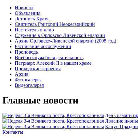
Новости
Объявления
Летопись Храма
Святитель Григорий Неокесарийский
Настоятель и клир
Служение в Орловско-Ливенской епархии
Архив Орловско-Ливенской епархии (2008 год)
Расписание богослужений
Проповедь
Внебогослужебная деятельность
Патриарх Алексий II в нашем храме
Приходские строения
Архив
Фотогалерея
Видеогалерея
Главные новости
День памяти п
Явлeние иконы
Канун Праздни
Контакты