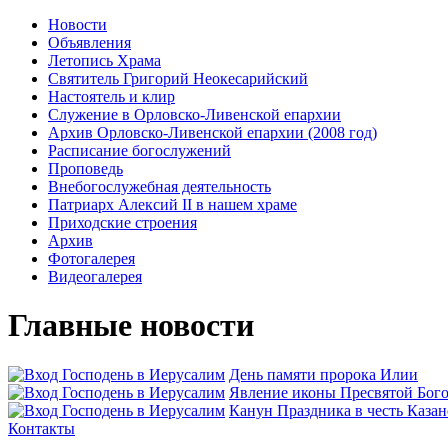
Новости
Объявления
Летопись Храма
Святитель Григорий Неокесарийский
Настоятель и клир
Служение в Орловско-Ливенской епархии
Архив Орловско-Ливенской епархии (2008 год)
Расписание богослужений
Проповедь
Внебогослужебная деятельность
Патриарх Алексий II в нашем храме
Приходские строения
Архив
Фотогалерея
Видеогалерея
Главные новости
День памяти пророка Илии
Явлeние иконы Пресвятой Бого
Канун Праздника в честь Каза
Контакты