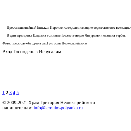
Преосвященнейший Епископ Иероним совершил накануне торжественное всенощное б
В день праздника Владыка возглавил Божественную Литургию и освятил вербы.
Фото: пресс-служба храма свт.Григория Неокесарийского
Вход Господень в Иерусалим
1
2
3
4
5
© 2009-2021 Храм Григория Неокесарийского
напишите нам:
info@ieronim-polyanka.ru