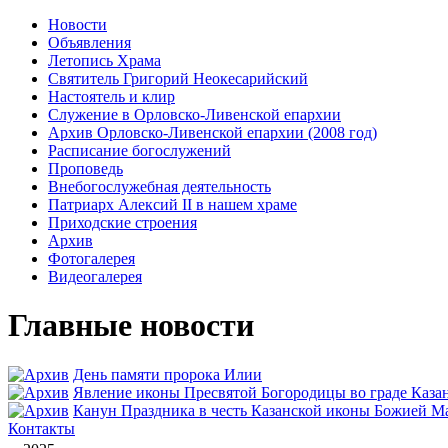
Новости
Объявления
Летопись Храма
Святитель Григорий Неокесарийский
Настоятель и клир
Служение в Орловско-Ливенской епархии
Архив Орловско-Ливенской епархии (2008 год)
Расписание богослужений
Проповедь
Внебогослужебная деятельность
Патриарх Алексий II в нашем храме
Приходские строения
Архив
Фотогалерея
Видеогалерея
Главные новости
День памяти пророка Илии
Явлeние иконы Пресвятой Богородицы во граде Каза
Канун Праздника в честь Казанской иконы Божией М
Контакты