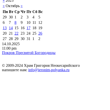
«
2025
«
Октябрь
»
Пн
Вт
Ср
Чт
Пт
Сб
Вс
29
30
1
2
3
4
5
6
7
8
9
10
11
12
13
14
15
16
17
18
19
20
21
22
23
24
25
26
27
28
29
30
31
1
2
14.10.2025
11:00 pm
Пoкрoв Пpecвятoй Бoгoрoдицы
© 2009-2024 Храм Григория Неокесарийского
напишите нам:
info@ieronim-polyanka.ru