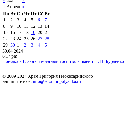
«
2024
»
«
Апрель
»
Пн
Вт
Ср
Чт
Пт
Сб
Вс
1
2
3
4
5
6
7
8
9
10
11
12
13
14
15
16
17
18
19
20
21
22
23
24
25
26
27
28
29
30
1
2
3
4
5
30.04.2024
6:17 pm
Поездка в Главный военный госпиталь имени Н. Н. Бурденко
© 2009-2024 Храм Григория Неокесарийского
напишите нам:
info@ieronim-polyanka.ru