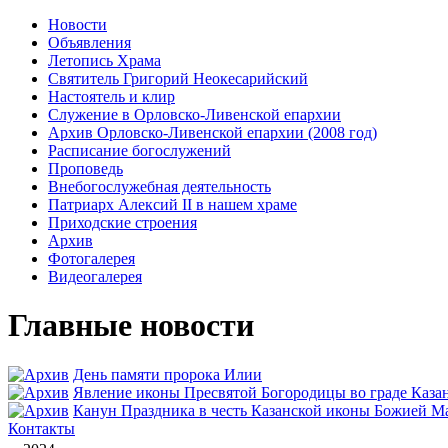
Новости
Объявления
Летопись Храма
Святитель Григорий Неокесарийский
Настоятель и клир
Служение в Орловско-Ливенской епархии
Архив Орловско-Ливенской епархии (2008 год)
Расписание богослужений
Проповедь
Внебогослужебная деятельность
Патриарх Алексий II в нашем храме
Приходские строения
Архив
Фотогалерея
Видеогалерея
Главные новости
День памяти пророка Илии
Явлeние иконы Пресвятой Богородицы во граде Каза
Канун Праздника в честь Казанской иконы Божией М
Контакты