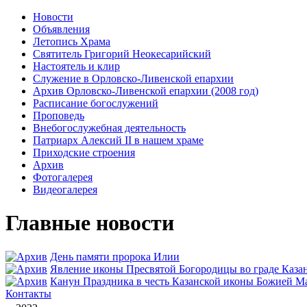
Новости
Объявления
Летопись Храма
Святитель Григорий Неокесарийский
Настоятель и клир
Служение в Орловско-Ливенской епархии
Архив Орловско-Ливенской епархии (2008 год)
Расписание богослужений
Проповедь
Внебогослужебная деятельность
Патриарх Алексий II в нашем храме
Приходские строения
Архив
Фотогалерея
Видеогалерея
Главные новости
День памяти пророка Илии
Явлeние иконы Пресвятой Богородицы во граде Каза
Канун Праздника в честь Казанской иконы Божией М
Контакты