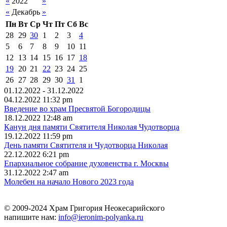
«
2022
»
«
Декабрь
»
Пн
Вт
Ср
Чт
Пт
Сб
Вс
28
29
30
1
2
3
4
5
6
7
8
9
10
11
12
13
14
15
16
17
18
19
20
21
22
23
24
25
26
27
28
29
30
31
1
01.12.2022 - 31.12.2022
04.12.2022 11:32 pm
Bвeдeниe вo хpaм Пpecвятой Богородицы
18.12.2022 12:48 am
Канун дня памяти Святителя Николая Чудотворца
19.12.2022 11:59 pm
День памяти Cвятитeля и Чyдoтвopцa Никoлaя
22.12.2022 6:21 pm
Епaрхиальное собрание духовенства г. Москвы
31.12.2022 2:47 am
Moлебен на начало Нового 2023 года
© 2009-2024 Храм Григория Неокесарийского
напишите нам:
info@ieronim-polyanka.ru