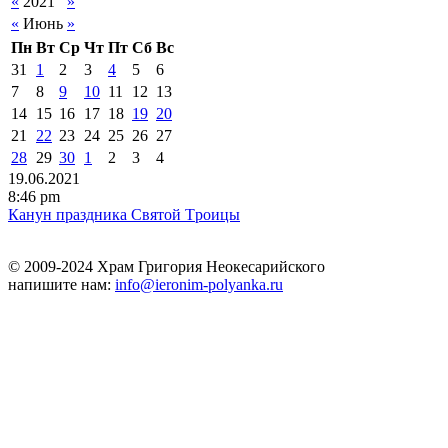
«
2021
»
«
Июнь
»
Пн
Вт
Ср
Чт
Пт
Сб
Вс
31
1
2
3
4
5
6
7
8
9
10
11
12
13
14
15
16
17
18
19
20
21
22
23
24
25
26
27
28
29
30
1
2
3
4
19.06.2021
8:46 pm
Канун праздника Святой Tроицы
© 2009-2024 Храм Григория Неокесарийского
напишите нам:
info@ieronim-polyanka.ru