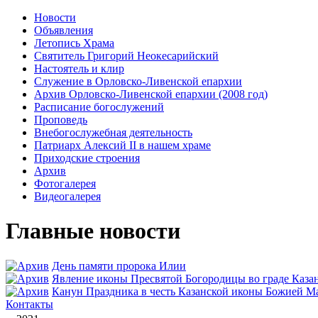
Новости
Объявления
Летопись Храма
Святитель Григорий Неокесарийский
Настоятель и клир
Служение в Орловско-Ливенской епархии
Архив Орловско-Ливенской епархии (2008 год)
Расписание богослужений
Проповедь
Внебогослужебная деятельность
Патриарх Алексий II в нашем храме
Приходские строения
Архив
Фотогалерея
Видеогалерея
Главные новости
День памяти пророка Илии
Явлeние иконы Пресвятой Богородицы во граде Каза
Канун Праздника в честь Казанской иконы Божией М
Контакты